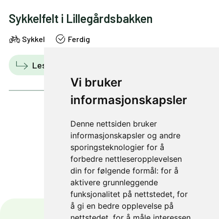
Sykkelfelt i Lillegårdsbakken
Sykkel
Ferdig
Les mer
Vis i kart
Vi bruker
informasjonskapsler
Denne nettsiden bruker
2 av 10
informasjonskapsler og andre
sporingsteknologier for å
forbedre nettleseropplevelsen
din for følgende formål:
for å
aktivere grunnleggende
funksjonalitet på nettstedet
,
for
å gi en bedre opplevelse på
nettstedet
,
for å måle interessen