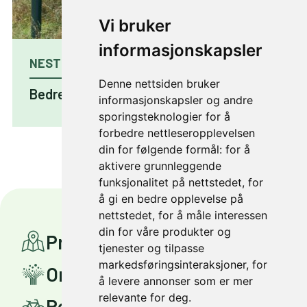
Vi bruker
informasjonskapsler
NESTE PROSJEKT
Denne nettsiden bruker
Bedre gang- og sykkelveg på Kolstad
informasjonskapsler og andre
sporingsteknologier for å
forbedre nettleseropplevelsen
din for følgende formål:
for å
aktivere grunnleggende
funksjonalitet på nettstedet
,
for
å gi en bedre opplevelse på
nettstedet
,
for å måle interessen
din for våre produkter og
Prosjekter
tjenester og tilpasse
markedsføringsinteraksjoner
,
for
Om Miljøpakken
å levere annonser som er mer
relevante for deg
.
Reis smartere