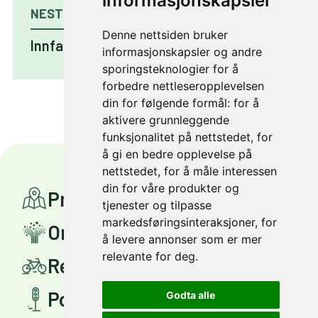
informasjonskapsler
NESTE PROSJEKT
Denne nettsiden bruker
Innfartsparkering på Ler
informasjonskapsler og andre
sporingsteknologier for å
forbedre nettleseropplevelsen
din for følgende formål:
for å
aktivere grunnleggende
funksjonalitet på nettstedet
,
for
å gi en bedre opplevelse på
nettstedet
,
for å måle interessen
din for våre produkter og
Prosjekter
tjenester og tilpasse
markedsføringsinteraksjoner
,
for
Om Miljøpakken
å levere annonser som er mer
relevante for deg
.
Reis smartere
Politisk styring
Godta alle