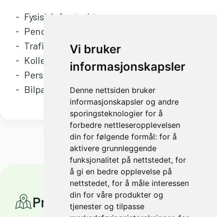
Fysisk infrastruktur
Pendling
Trafikkmengde på vei
Vi bruker
Kollektiv
informasjonskapsler
Persontransport på jernbane
Bilparken
(inkl. andel elbil)
Denne nettsiden bruker
informasjonskapsler og andre
sporingsteknologier for å
forbedre nettleseropplevelsen
din for følgende formål:
for å
aktivere grunnleggende
funksjonalitet på nettstedet
,
for
å gi en bedre opplevelse på
nettstedet
,
for å måle interessen
din for våre produkter og
Prosjekter
tjenester og tilpasse