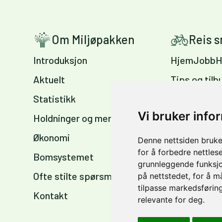
Om Miljøpakken
Reis 
Introduksjon
HjemJobbH
Aktuelt
Tips og tilb
Statistikk
Sykkelvennl
arbeidsplas
Vi bruker info
Holdninger og meninger
Sykkelkart 
Økonomi
Denne nettsiden bruke
sommer og 
for å forbedre nettles
Bomsystemet
grunnleggende funksjo
Ofte stilte spørsmål
på nettstedet
,
for å m
tilpasse markedsføring
Kontakt
relevante for deg
.