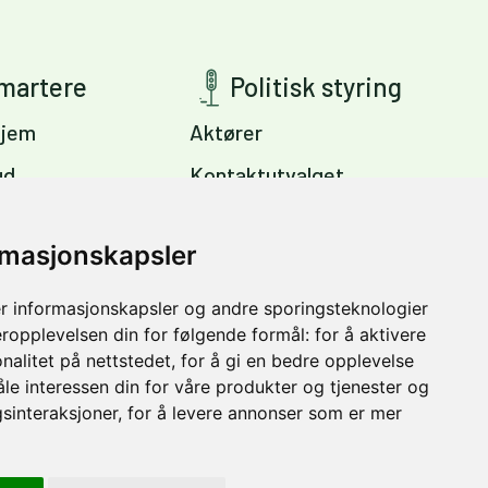
smartere
Politisk styring
jem
Aktører
ud
Kontaktutvalget
ig
Viktige dokumenter
s
rmasjonskapsler
Miljøpakkens mål
Trondheim –
r informasjonskapsler og andre sporingsteknologier
vinter
eropplevelsen din for følgende formål:
for å aktivere
nalitet på nettstedet
,
for å gi en bedre opplevelse
åle interessen din for våre produkter og tjenester og
sinteraksjoner
,
for å levere annonser som er mer