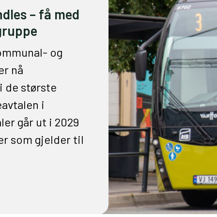
ndles – få med
sgruppe
ommunal- og
er nå
i de største
avtalen i
r går ut i 2029
er som gjelder til