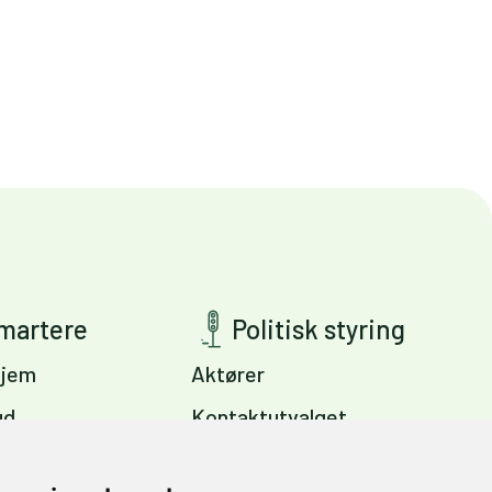
smartere
Politisk styring
jem
Aktører
ud
Kontaktutvalget
ig
Viktige dokumenter
s