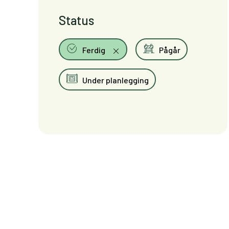
Status
Ferdig
Pågår
Under planlegging