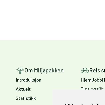
Om Miljøpakken
Reis 
Introduksjon
HjemJobbH
Aktuelt
Tips og tilb
Statistikk
Sykkelvennl
arbeidsplas