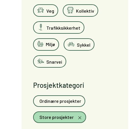
Veg
Kollektiv
Trafikksikkerhet
Miljø
Sykkel
Snarvei
Prosjektkategori
Ordinære prosjekter
Store prosjekter