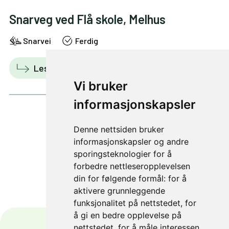
Snarveg ved Flå skole, Melhus
Snarvei
Ferdig
Les mer
Vis i kart
Vi bruker
informasjonskapsler
Denne nettsiden bruker
1 av 37
informasjonskapsler og andre
sporingsteknologier for å
forbedre nettleseropplevelsen
din for følgende formål:
for å
aktivere grunnleggende
funksjonalitet på nettstedet
,
for
å gi en bedre opplevelse på
nettstedet
,
for å måle interessen