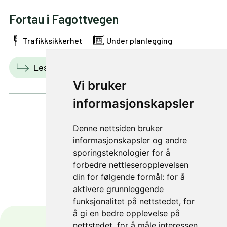
Fortau i Fagottvegen
Trafikksikkerhet
Under planlegging
Les mer
Vis i kart
Vi bruker
informasjonskapsler
Denne nettsiden bruker
1 av 3
informasjonskapsler og andre
sporingsteknologier for å
forbedre nettleseropplevelsen
din for følgende formål:
for å
aktivere grunnleggende
funksjonalitet på nettstedet
,
for
å gi en bedre opplevelse på
nettstedet
,
for å måle interessen