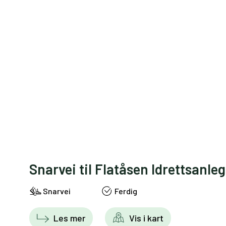
Snarvei til Flatåsen Idrettsanle
Snarvei
Ferdig
Les mer
Vis i kart