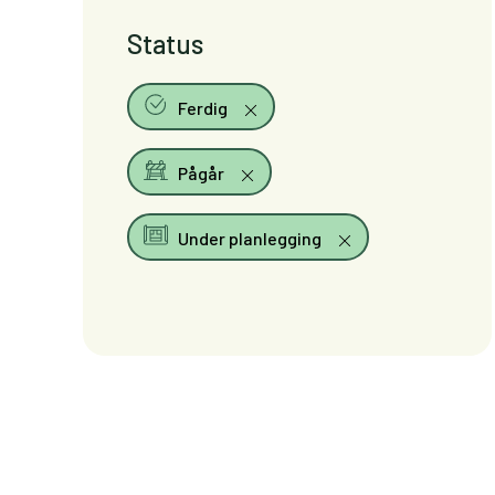
Status
Ferdig
Pågår
Under planlegging