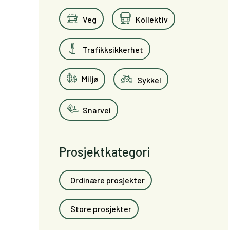
Veg
Kollektiv
Trafikksikkerhet
Miljø
Sykkel
Snarvei
Prosjektkategori
Ordinære prosjekter
Store prosjekter