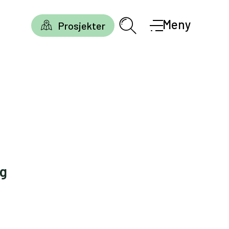
Meny
Prosjekter
gg