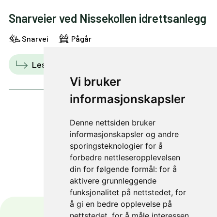
Snarveier ved Nissekollen idrettsanlegg
Snarvei
Pågår
Les mer
Vis i kart
Vi bruker
informasjonskapsler
Denne nettsiden bruker
1 av 4
informasjonskapsler og andre
sporingsteknologier for å
forbedre nettleseropplevelsen
din for følgende formål:
for å
aktivere grunnleggende
funksjonalitet på nettstedet
,
for
å gi en bedre opplevelse på
nettstedet
,
for å måle interessen