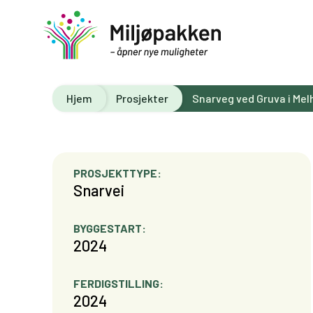
Hjem
Prosjekter
Snarveg ved Gruva i Mel
PROSJEKTTYPE:
Snarvei
BYGGESTART:
2024
FERDIGSTILLING:
2024