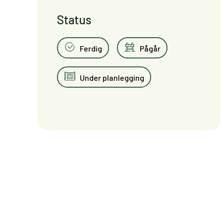
Status
Ferdig
Pågår
Under planlegging