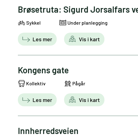
Brøsetruta: Sigurd Jorsalfars v
Sykkel
Under planlegging
Les mer
Vis i kart
Kongens gate
Kollektiv
Pågår
Les mer
Vis i kart
Innherredsveien