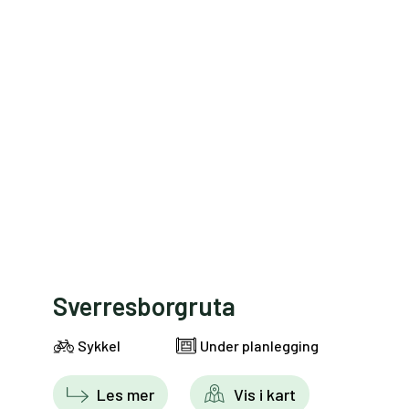
Sverresborgruta
Sykkel
Under planlegging
Les mer
Vis i kart