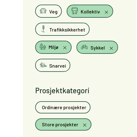
Veg
Kollektiv
Trafikksikkerhet
Miljø
Sykkel
Snarvei
Prosjektkategori
Ordinære prosjekter
Store prosjekter