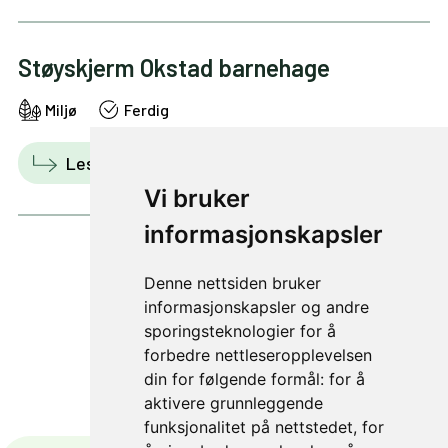
Støyskjerm Okstad barnehage
Miljø
Ferdig
Les mer
Vis i kart
Vi bruker
informasjonskapsler
Denne nettsiden bruker
1 av 3
informasjonskapsler og andre
sporingsteknologier for å
forbedre nettleseropplevelsen
din for følgende formål:
for å
aktivere grunnleggende
funksjonalitet på nettstedet
,
for