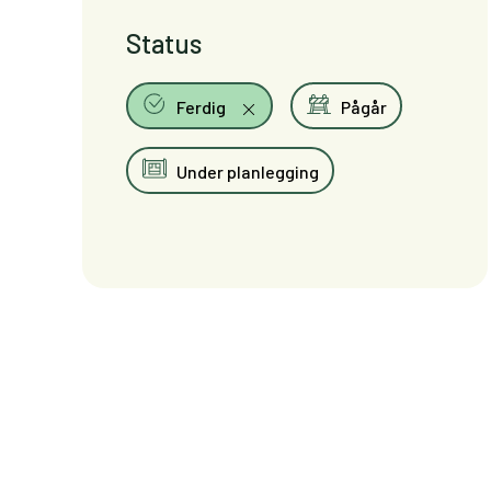
Status
Ferdig
Pågår
Under planlegging