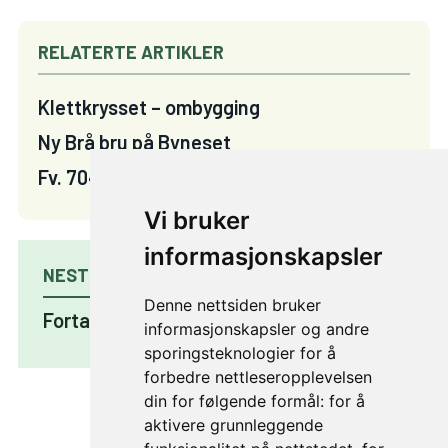
RELATERTE ARTIKLER
Klettkrysset – ombygging
Ny Brå bru på Byneset
Fv. 704 Tanem–Tulluan
Vi bruker
informasjonskapsler
NESTE PROSJEKT
Denne nettsiden bruker
Fortau Hans Finnes gate
informasjonskapsler og andre
sporingsteknologier for å
forbedre nettleseropplevelsen
din for følgende formål:
for å
aktivere grunnleggende