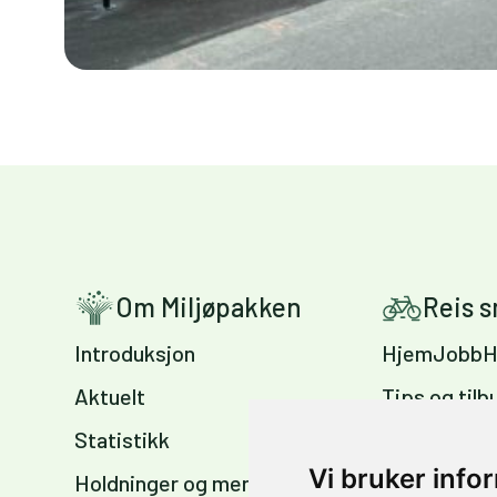
Om Miljøpakken
Reis 
Introduksjon
HjemJobbH
Aktuelt
Tips og tilb
Statistikk
Sykkelvennl
arbeidsplas
Vi bruker info
Holdninger og meninger