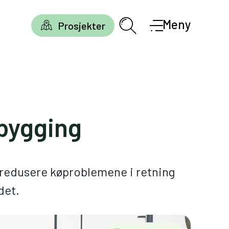
Meny
Prosjekter
bygging
å redusere køproblemene i retning
det.