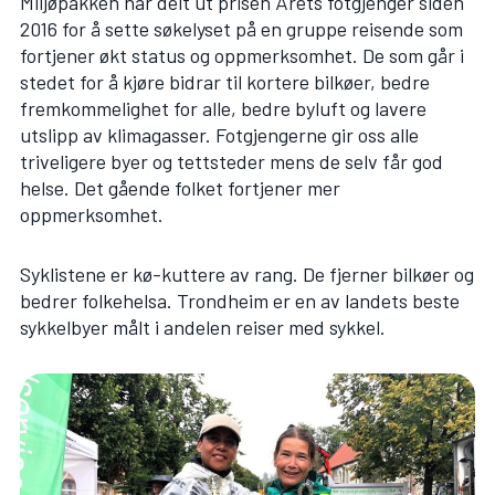
Miljøpakken har delt ut prisen Årets fotgjenger siden
2016 for å sette søkelyset på en gruppe reisende som
fortjener økt status og oppmerksomhet. De som går i
stedet for å kjøre bidrar til kortere bilkøer, bedre
fremkommelighet for alle, bedre byluft og lavere
utslipp av klimagasser. Fotgjengerne gir oss alle
triveligere byer og tettsteder mens de selv får god
helse. Det gående folket fortjener mer
oppmerksomhet.
Syklistene er kø-kuttere av rang. De fjerner bilkøer og
bedrer folkehelsa. Trondheim er en av landets beste
sykkelbyer målt i andelen reiser med sykkel.