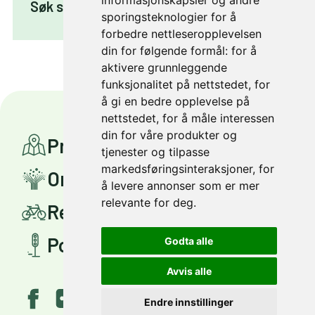
informasjonskapsler og andre
Søk støtte til piggdekk – bli vintersyklist!
sporingsteknologier for å
forbedre nettleseropplevelsen
din for følgende formål:
for å
aktivere grunnleggende
funksjonalitet på nettstedet
,
for
å gi en bedre opplevelse på
nettstedet
,
for å måle interessen
din for våre produkter og
Prosjekter
tjenester og tilpasse
markedsføringsinteraksjoner
,
for
Om Miljøpakken
å levere annonser som er mer
relevante for deg
.
Reis smartere
Politisk styring
Godta alle
Avvis alle
Endre innstillinger