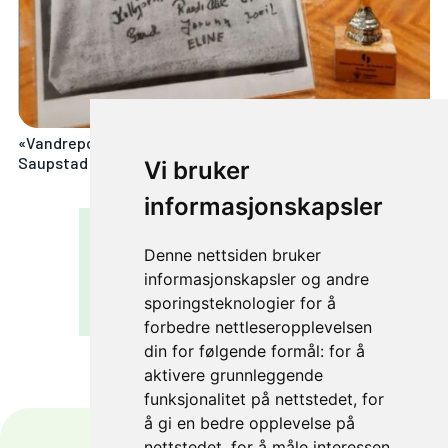
«Vandrepokalen» og en siste hilsen fra venner ved
Saupstad bibliotek.
Vi bruker
informasjonskapsler
NESTE ARTIKKEL
Denne nettsiden bruker
informasjonskapsler og andre
Folkets røst om Miljøpakken
sporingsteknologier for å
forbedre nettleseropplevelsen
din for følgende formål:
for å
aktivere grunnleggende
funksjonalitet på nettstedet
,
for
å gi en bedre opplevelse på
nettstedet
,
for å måle interessen