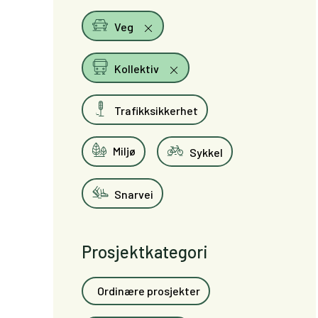
Veg
Kollektiv
Trafikksikkerhet
Miljø
Sykkel
Snarvei
Prosjektkategori
Ordinære prosjekter