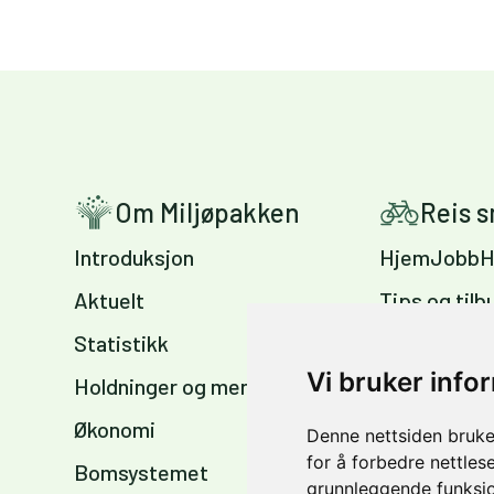
Om Miljøpakken
Reis 
Introduksjon
HjemJobbH
Aktuelt
Tips og tilb
Statistikk
Sykkelvennl
arbeidsplas
Vi bruker info
Holdninger og meninger
Sykkelkart 
Økonomi
Denne nettsiden bruke
sommer og 
for å forbedre nettles
Bomsystemet
grunnleggende funksjo