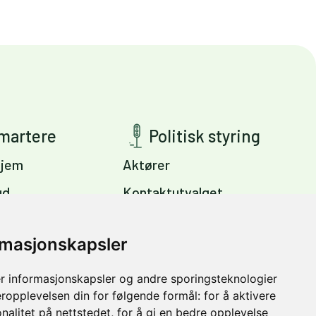
smartere
Politisk styring
jem
Aktører
ud
Kontaktutvalget
ig
Viktige dokumenter
s
rmasjonskapsler
Miljøpakkens mål
Trondheim –
r informasjonskapsler og andre sporingsteknologier
vinter
eropplevelsen din for følgende formål:
for å aktivere
nalitet på nettstedet
,
for å gi en bedre opplevelse