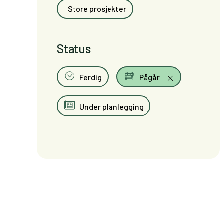
Store prosjekter
Status
Ferdig
Pågår
Under planlegging