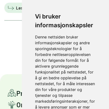
Les mer
Vis i kart
Vi bruker
informasjonskapsler
Denne nettsiden bruker
1 av 1
informasjonskapsler og andre
sporingsteknologier for å
forbedre nettleseropplevelsen
din for følgende formål:
for å
aktivere grunnleggende
funksjonalitet på nettstedet
,
for
å gi en bedre opplevelse på
nettstedet
,
for å måle interessen
din for våre produkter og
Prosjekter
tjenester og tilpasse
markedsføringsinteraksjoner
,
for
Om Miljøpakken
å levere annonser som er mer