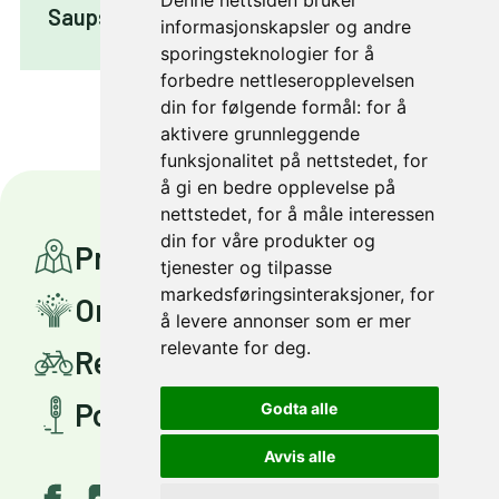
Denne nettsiden bruker
Saupstadbrua: Gang- og sykkelbru
informasjonskapsler og andre
sporingsteknologier for å
forbedre nettleseropplevelsen
din for følgende formål:
for å
aktivere grunnleggende
funksjonalitet på nettstedet
,
for
å gi en bedre opplevelse på
nettstedet
,
for å måle interessen
din for våre produkter og
Prosjekter
tjenester og tilpasse
markedsføringsinteraksjoner
,
for
Om Miljøpakken
å levere annonser som er mer
relevante for deg
.
Reis smartere
Politisk styring
Godta alle
Avvis alle