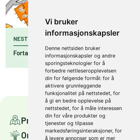
Vi bruker
informasjonskapsler
NESTE PROSJEKT
Denne nettsiden bruker
Fortau Husebyvegen
informasjonskapsler og andre
sporingsteknologier for å
forbedre nettleseropplevelsen
din for følgende formål:
for å
aktivere grunnleggende
funksjonalitet på nettstedet
,
for
å gi en bedre opplevelse på
nettstedet
,
for å måle interessen
din for våre produkter og
Prosjekter
tjenester og tilpasse
markedsføringsinteraksjoner
,
for
Om Miljøpakken
å levere annonser som er mer