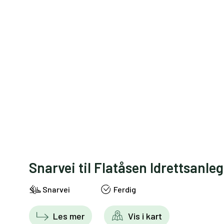
Snarvei til Flatåsen Idrettsanle
Snarvei
Ferdig
Les mer
Vis i kart