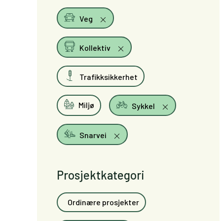
Veg
Kollektiv
Trafikksikkerhet
Miljø
Sykkel
Snarvei
Prosjektkategori
Ordinære prosjekter