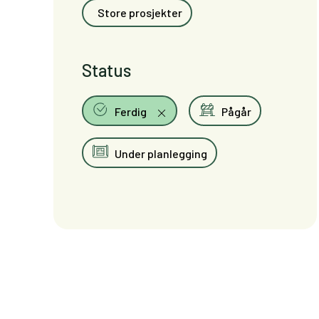
Store prosjekter
Status
Ferdig
Pågår
Under planlegging