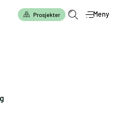
Meny
Prosjekter
gg