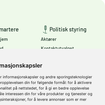
smartere
Politisk styring
jem
Aktører
ud
Kontaktutvalget
ig
Viktige dokumenter
s
rmasjonskapsler
Miljøpakkens mål
Trondheim –
r informasjonskapsler og andre sporingsteknologier
vinter
eropplevelsen din for følgende formål:
for å aktivere
nalitet på nettstedet
,
for å gi en bedre opplevelse
åle interessen din for våre produkter og tjenester og
sinteraksjoner
,
for å levere annonser som er mer