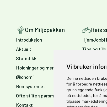
Om Miljøpakken
Reis 
Introduksjon
HjemJobbH
Aktuelt
Tips og tilb
Statistikk
Sykkelvennl
arbeidsplas
Vi bruker info
Holdninger og meninger
Sykkelkart 
Økonomi
Denne nettsiden bruke
sommer og 
for å forbedre nettles
Bomsystemet
grunnleggende funksjo
Ofte stilte spørsmål
på nettstedet
,
for å m
tilpasse markedsføring
Kontakt