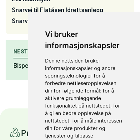
Snarvei til Flatåsen Idrettsanlegg
Snarvei Enromvegen på tvers
Vi bruker
informasjonskapsler
NESTE PROSJEKT
Denne nettsiden bruker
Bispehaugen skole
informasjonskapsler og andre
sporingsteknologier for å
forbedre nettleseropplevelsen
din for følgende formål:
for å
aktivere grunnleggende
funksjonalitet på nettstedet
,
for
å gi en bedre opplevelse på
nettstedet
,
for å måle interessen
din for våre produkter og
Prosjekter
tjenester og tilpasse