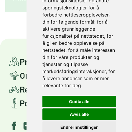
informasjonskapsler og andre
sporingsteknologier for å
forbedre nettleseropplevelsen
din for følgende formål:
for å
aktivere grunnleggende
funksjonalitet på nettstedet
,
for
å gi en bedre opplevelse på
nettstedet
,
for å måle interessen
din for våre produkter og
Prosjekter
tjenester og tilpasse
markedsføringsinteraksjoner
,
for
Om Miljøpakken
å levere annonser som er mer
relevante for deg
.
Reis smartere
Politisk styring
Godta alle
Avvis alle
Endre innstillinger