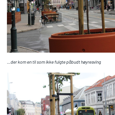
…der kom en til som ikke fulgte påbudt høyresving