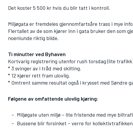
Det koster 5 500 kr hvis du blir tatt i kontroll.
Miljøgata er fremdeles gjennomfartsåre trass i mye in
Flertallet av de som kjører inn i gata bruker den som gj
noenlunde riktig bilde.
Ti minutter ved Byhaven
Kortvarig registrering utenfor rush torsdag (lite trafikk
* 3 svinger av i tråd med skilting.
* 12 kjører rett fram ulovlig.
* Omtrent samme resultat også i krysset med Søndre g
Følgene av omfattende ulovlig kjøring:
Miljøgate uten miljø – lite fristende med mye biltraf
Bussene blir forsinket – verre for kollektivtrafikken