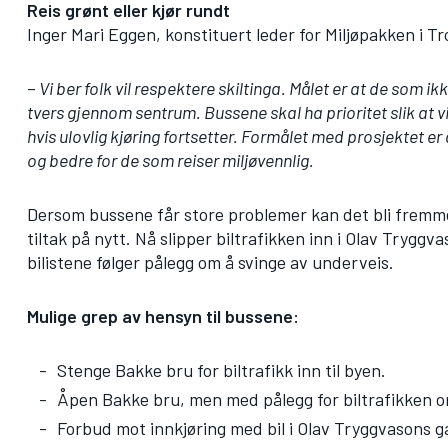
Reis grønt eller kjør rundt
Inger Mari Eggen, konstituert leder for Miljøpakken i 
–
Vi ber folk vil respektere skiltinga. Målet er at de som ik
tvers gjennom sentrum. Bussene skal ha prioritet slik at vi 
hvis ulovlig kjøring fortsetter. Formålet med prosjektet er
og bedre for de som reiser miljøvennlig.
Dersom bussene får store problemer kan det bli fremmet 
tiltak på nytt. Nå slipper biltrafikken inn i Olav Trygg
bilistene følger pålegg om å svinge av underveis.
Mulige grep av hensyn til bussene:
Stenge Bakke bru for biltrafikk inn til byen.
Åpen Bakke bru, men med pålegg for biltrafikken o
Forbud mot innkjøring med bil i Olav Tryggvasons g