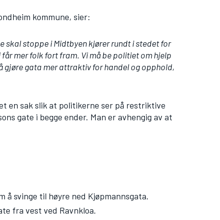
Trondheim kommune, sier:
ke skal stoppe i Midtbyen kjører rundt i stedet for
får mer folk fort fram. Vi må be politiet om hjelp
 å gjøre gata mer attraktiv for handel og opphold,
en sak slik at politikerne ser på restriktive
vasons gate i begge ender. Man er avhengig av at
m å svinge til høyre ned Kjøpmannsgata.
ate fra vest ved Ravnkloa.