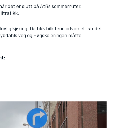
når det er slutt på AtBs sommerruter.
ltrafikk.
ovlig kjøring. Da fikk bilistene advarsel i stedet
 Dybdahls veg og Høgskoleringen måtte
nt: