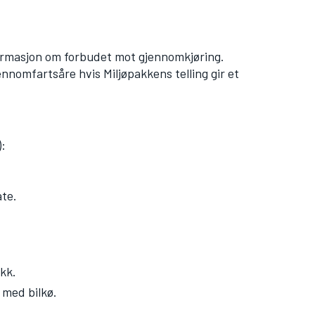
formasjon om forbudet mot gjennomkjøring.
ennomfartsåre hvis Miljøpakkens telling gir et
):
ate.
ikk.
 med bilkø.