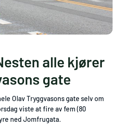
Nesten alle kjører
gvasons gate
 hele Olav Tryggvasons gate selv om
rsdag viste at fire av fem (80
øyre ned Jomfrugata.