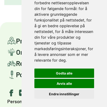
forbedre nettleseropplevelsen
din for følgende formål:
for å
aktivere grunnleggende
funksjonalitet på nettstedet
,
for
å gi en bedre opplevelse på
nettstedet
,
for å måle interessen
din for våre produkter og
Prosjekter
tjenester og tilpasse
markedsføringsinteraksjoner
,
for
Om Miljøpakken
å levere annonser som er mer
relevante for deg
.
Reis smartere
Politisk styring
Godta alle
Avvis alle
Endre innstillinger
Personvern
Tilgjengelighet
English