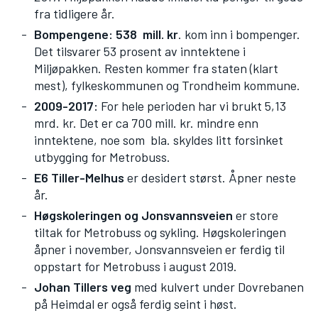
fra tidligere år.
Bompengene: 538 mill. kr
. kom inn i bompenger.
Det tilsvarer 53 prosent av inntektene i
Miljøpakken. Resten kommer fra staten (klart
mest), fylkeskommunen og Trondheim kommune.
2009-2017:
For hele perioden har vi brukt 5,13
mrd. kr. Det er ca 700 mill. kr. mindre enn
inntektene, noe som bla. skyldes litt forsinket
utbygging for Metrobuss.
E6 Tiller-Melhus
er desidert størst. Åpner neste
år.
Høgskoleringen og Jonsvannsveien
er store
tiltak for Metrobuss og sykling. Høgskoleringen
åpner i november, Jonsvannsveien er ferdig til
oppstart for Metrobuss i august 2019.
Johan Tillers veg
med kulvert under Dovrebanen
på Heimdal er også ferdig seint i høst.