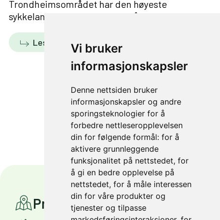
Trondheimsområdet har den høyeste
sykkelandelen av byvekstområdene i Norge.
Les mer
Vi bruker
informasjonskapsler
Denne nettsiden bruker
informasjonskapsler og andre
1 av 66
sporingsteknologier for å
forbedre nettleseropplevelsen
din for følgende formål:
for å
aktivere grunnleggende
funksjonalitet på nettstedet
,
for
å gi en bedre opplevelse på
nettstedet
,
for å måle interessen
din for våre produkter og
Prosjekter
tjenester og tilpasse
markedsføringsinteraksjoner
,
for