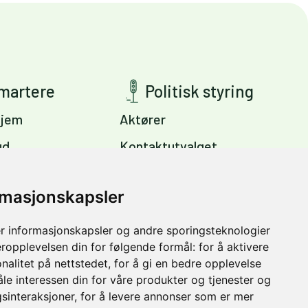
smartere
Politisk styring
jem
Aktører
ud
Kontaktutvalget
ig
Viktige dokumenter
s
rmasjonskapsler
Miljøpakkens mål
Trondheim –
r informasjonskapsler og andre sporingsteknologier
vinter
eropplevelsen din for følgende formål:
for å aktivere
nalitet på nettstedet
,
for å gi en bedre opplevelse
åle interessen din for våre produkter og tjenester og
sinteraksjoner
,
for å levere annonser som er mer