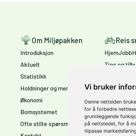
Om Miljøpakken
Reis 
Introduksjon
HjemJobbH
Aktuelt
Tips og tilb
Statistikk
Sykkelvennl
arbeidsplas
Vi bruker info
Holdninger og meninger
Sykkelkart 
Økonomi
Denne nettsiden bruke
sommer og 
for å forbedre nettles
Bomsystemet
grunnleggende funksjo
Ofte stilte spørsmål
på nettstedet
,
for å m
tilpasse markedsføring
Kontakt