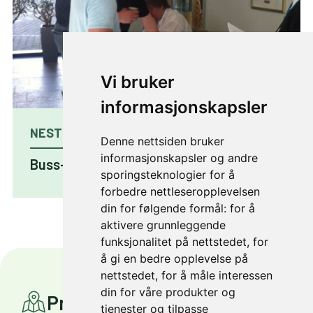
Vi bruker
informasjonskapsler
NESTE ARTIKKEL
Denne nettsiden bruker
informasjonskapsler og andre
Buss-aksjon hos Siemens
sporingsteknologier for å
forbedre nettleseropplevelsen
din for følgende formål:
for å
aktivere grunnleggende
funksjonalitet på nettstedet
,
for
å gi en bedre opplevelse på
nettstedet
,
for å måle interessen
din for våre produkter og
Prosjekter
tjenester og tilpasse