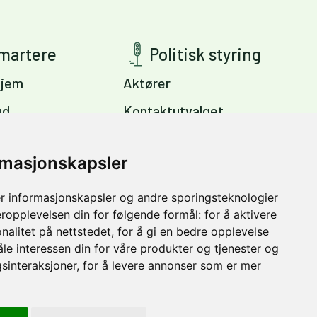
smartere
Politisk styring
jem
Aktører
ud
Kontaktutvalget
ig
Viktige dokumenter
s
rmasjonskapsler
Miljøpakkens mål
Trondheim –
r informasjonskapsler og andre sporingsteknologier
vinter
eropplevelsen din for følgende formål:
for å aktivere
nalitet på nettstedet
,
for å gi en bedre opplevelse
åle interessen din for våre produkter og tjenester og
sinteraksjoner
,
for å levere annonser som er mer