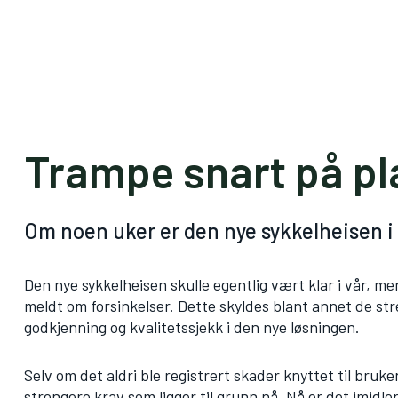
Trampe snart på pl
Om noen uker er den nye sykkelheisen i 
Den nye sykkelheisen skulle egentlig vært klar i vår, m
meldt om forsinkelser. Dette skyldes blant annet de str
godkjenning og kvalitetssjekk i den nye løsningen.
Selv om det aldri ble registrert skader knyttet til bruk
strengere krav som ligger til grunn nå. Nå er det imidle