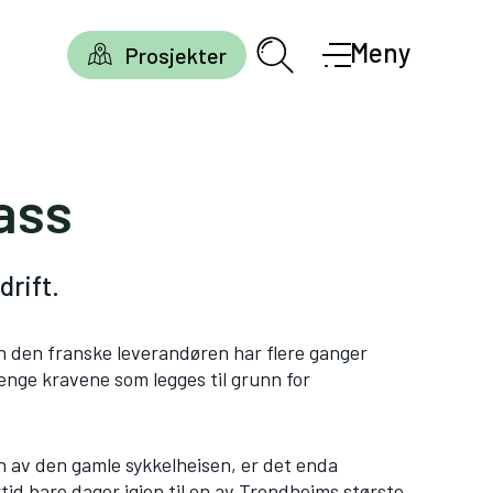
Meny
Prosjekter
ass
drift.
en den franske leverandøren har flere ganger
enge kravene som legges til grunn for
en av den gamle sykkelheisen, er det enda
rtid bare dager igjen til en av Trondheims største