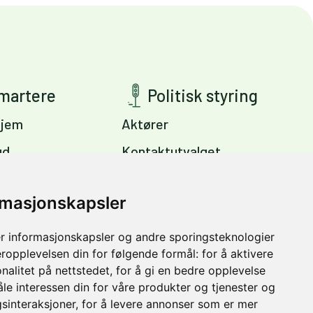
smartere
Politisk styring
jem
Aktører
ud
Kontaktutvalget
ig
Viktige dokumenter
s
rmasjonskapsler
Miljøpakkens mål
Trondheim –
r informasjonskapsler og andre sporingsteknologier
vinter
eropplevelsen din for følgende formål:
for å aktivere
nalitet på nettstedet
,
for å gi en bedre opplevelse
åle interessen din for våre produkter og tjenester og
sinteraksjoner
,
for å levere annonser som er mer