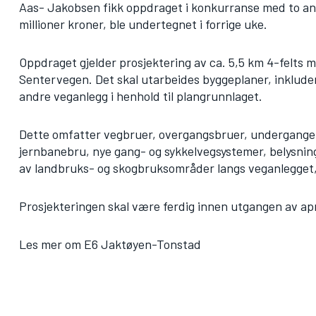
Aas- Jakobsen fikk oppdraget i konkurranse med to and
millioner kroner, ble undertegnet i forrige uke.
Oppdraget gjelder prosjektering av ca. 5,5 km 4-felts mo
Sentervegen. Det skal utarbeides byggeplaner, inklud
andre veganlegg i henhold til plangrunnlaget.
Dette omfatter vegbruer, overgangsbruer, underganger
jernbanebru, nye gang- og sykkelvegsystemer, belysning 
av landbruks- og skogbruksområder langs veganlegget,
Prosjekteringen skal være ferdig innen utgangen av apr
Les mer om E6 Jaktøyen-Tonstad