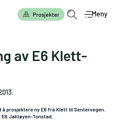
Meny
Prosjekter
ng av E6 Klett-
2013.
 prosjektere ny E6 fra Klett til Sentervegen.
et E6 Jaktøyen-Tonstad.