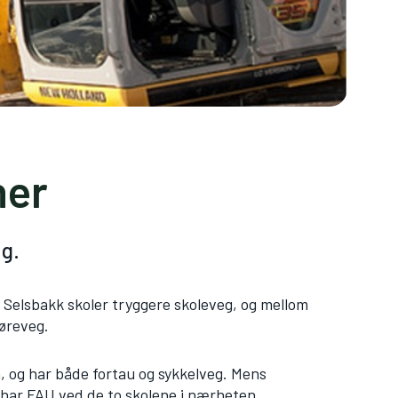
ner
ig.
 Selsbakk skoler tryggere skoleveg, og mellom
jøreveg.
, og har både fortau og sykkelveg. Mens
, har FAU ved de to skolene i nærheten