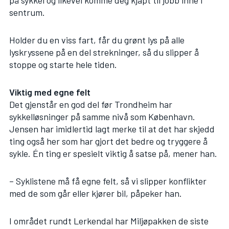
på sykkel og likevel komme deg kjapt til jobb inne i
sentrum.
Holder du en viss fart, får du grønt lys på alle
lyskryssene på en del strekninger, så du slipper å
stoppe og starte hele tiden.
Viktig med egne felt
Det gjenstår en god del før Trondheim har
sykkelløsninger på samme nivå som København.
Jensen har imidlertid lagt merke til at det har skjedd
ting også her som har gjort det bedre og tryggere å
sykle. Én ting er spesielt viktig å satse på, mener han.
– Syklistene må få egne felt, så vi slipper konflikter
med de som går eller kjører bil, påpeker han.
I området rundt Lerkendal har Miljøpakken de siste