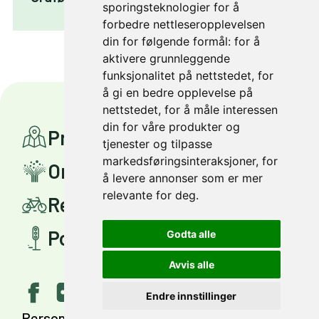
sporingsteknologier for å
forbedre nettleseropplevelsen
din for følgende formål:
for å
aktivere grunnleggende
funksjonalitet på nettstedet
,
for
å gi en bedre opplevelse på
nettstedet
,
for å måle interessen
din for våre produkter og
Prosjekter
tjenester og tilpasse
markedsføringsinteraksjoner
,
for
Om Miljøpakken
å levere annonser som er mer
relevante for deg
.
Reis smartere
Politisk styring
Godta alle
Avvis alle
Endre innstillinger
Personvern
Tilgjengelighet
English