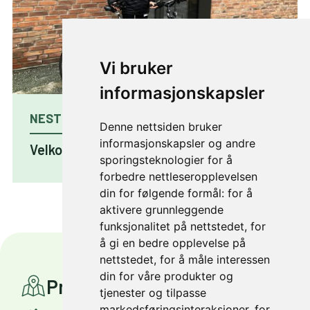
Vi bruker
informasjonskapsler
NESTE ARTIKKEL
Denne nettsiden bruker
informasjonskapsler og andre
Velkommen til sykkelhotell!
sporingsteknologier for å
forbedre nettleseropplevelsen
din for følgende formål:
for å
aktivere grunnleggende
funksjonalitet på nettstedet
,
for
å gi en bedre opplevelse på
nettstedet
,
for å måle interessen
din for våre produkter og
Prosjekter
tjenester og tilpasse
markedsføringsinteraksjoner
,
for