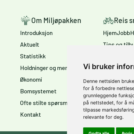
Om Miljøpakken
Reis 
Introduksjon
HjemJobbH
Aktuelt
Tips og tilb
Statistikk
Sykkelvennl
arbeidsplas
Vi bruker info
Holdninger og meninger
Sykkelkart 
Økonomi
Denne nettsiden bruke
sommer og 
for å forbedre nettles
Bomsystemet
grunnleggende funksjo
Ofte stilte spørsmål
på nettstedet
,
for å m
tilpasse markedsføring
Kontakt
relevante for deg
.
Godta alle
Avvis 