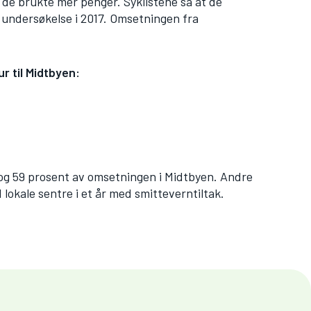
g de brukte mer penger. Syklistene sa at de
 undersøkelse i 2017. Omsetningen fra
r til Midtbyen:
e og 59 prosent av omsetningen i Midtbyen. Andre
lokale sentre i et år med smitteverntiltak.