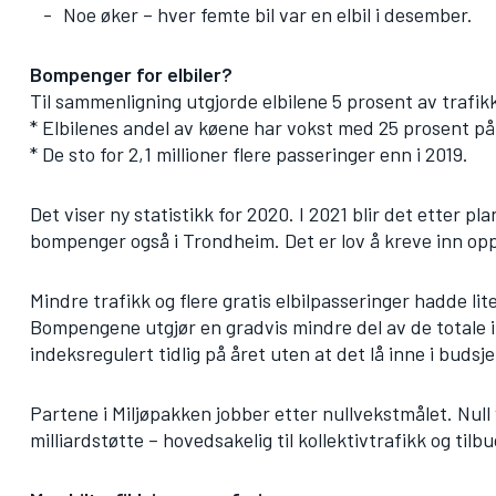
Noe øker – hver femte bil var en elbil i desember.
Bompenger for elbiler?
Til sammenligning utgjorde elbilene 5 prosent av trafik
* Elbilenes andel av køene har vokst med 25 prosent på 
* De sto for 2,1 millioner flere passeringer enn i 2019.
Det viser ny statistikk for 2020. I 2021 blir det etter pl
bompenger også i Trondheim. Det er lov å kreve inn oppt
Mindre trafikk og flere gratis elbilpasseringer hadde li
Bompengene utgjør en gradvis mindre del av de totale 
indeksregulert tidlig på året uten at det lå inne i budsje
Partene i Miljøpakken jobber etter nullvekstmålet. Null 
milliardstøtte – hovedsakelig til kollektivtrafikk og tilbu