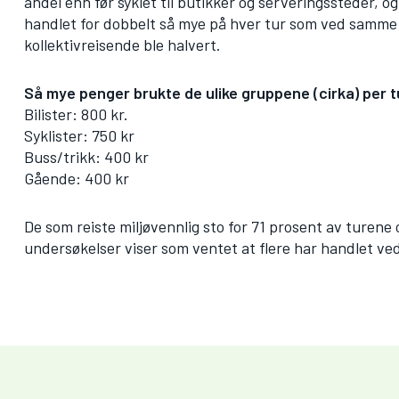
andel enn før syklet til butikker og serveringssteder, o
handlet for dobbelt så mye på hver tur som ved samme
kollektivreisende ble halvert.
Så mye penger brukte de ulike gruppene (cirka) per tu
Bilister: 800 kr.
Syklister: 750 kr
Buss/trikk: 400 kr
Gående: 400 kr
De som reiste miljøvennlig sto for 71 prosent av turen
undersøkelser viser som ventet at flere har handlet ved 