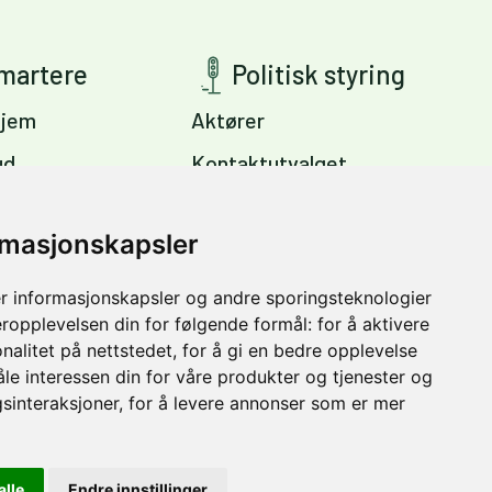
smartere
Politisk styring
jem
Aktører
ud
Kontaktutvalget
ig
Viktige dokumenter
s
rmasjonskapsler
Miljøpakkens mål
Trondheim –
r informasjonskapsler og andre sporingsteknologier
vinter
eropplevelsen din for følgende formål:
for å aktivere
nalitet på nettstedet
,
for å gi en bedre opplevelse
åle interessen din for våre produkter og tjenester og
sinteraksjoner
,
for å levere annonser som er mer
alle
Endre innstillinger