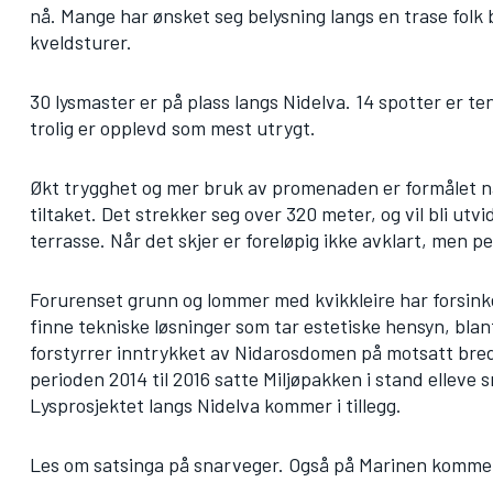
nå. Mange har ønsket seg belysning langs en trase folk b
kveldsturer.
30 lysmaster er på plass langs Nidelva. 14 spotter er t
trolig er opplevd som mest utrygt.
Økt trygghet og mer bruk av promenaden er formålet når
tiltaket. Det strekker seg over 320 meter, og vil bli utv
terrasse. Når det skjer er foreløpig ikke avklart, men pe
Forurenset grunn og lommer med kvikkleire har forsinket 
finne tekniske løsninger som tar estetiske hensyn, blant
forstyrrer inntrykket av Nidarosdomen på motsatt bredd
perioden 2014 til 2016 satte Miljøpakken i stand elleve s
Lysprosjektet langs Nidelva kommer i tillegg.
Les om satsinga på snarveger.
Også på Marinen kommer 