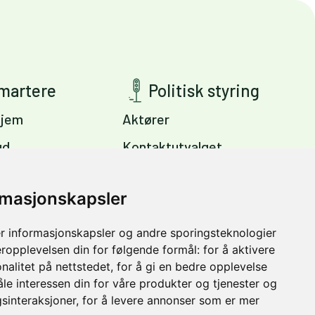
smartere
Politisk styring
jem
Aktører
ud
Kontaktutvalget
ig
Viktige dokumenter
s
rmasjonskapsler
Miljøpakkens mål
Trondheim –
r informasjonskapsler og andre sporingsteknologier
vinter
eropplevelsen din for følgende formål:
for å aktivere
nalitet på nettstedet
,
for å gi en bedre opplevelse
åle interessen din for våre produkter og tjenester og
sinteraksjoner
,
for å levere annonser som er mer