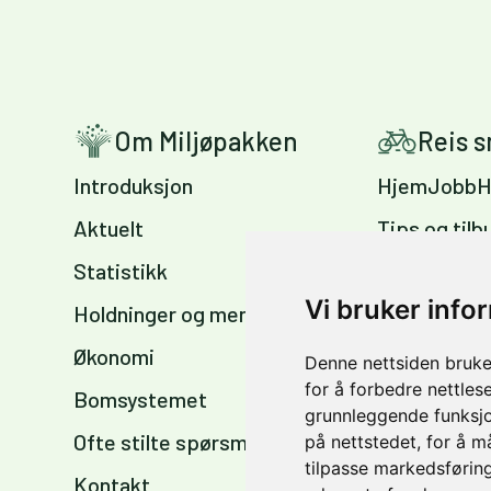
Om Miljøpakken
Reis 
Introduksjon
HjemJobbH
Aktuelt
Tips og tilb
Statistikk
Sykkelvennl
arbeidsplas
Vi bruker info
Holdninger og meninger
Sykkelkart 
Økonomi
Denne nettsiden bruke
sommer og 
for å forbedre nettles
Bomsystemet
grunnleggende funksjo
Ofte stilte spørsmål
på nettstedet
,
for å m
tilpasse markedsføring
Kontakt