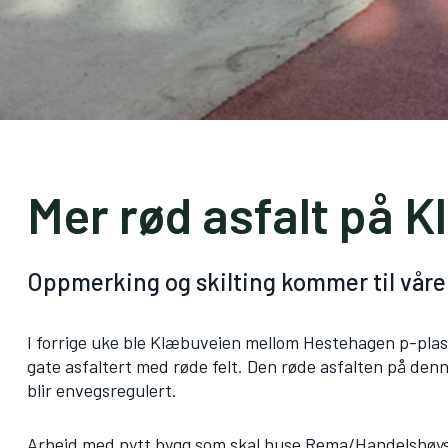
Mer rød asfalt på 
Oppmerking og skilting kommer til våre
I forrige uke ble Klæbuveien mellom Hestehagen p-pla
gate asfaltert med røde felt. Den røde asfalten på denne
blir envegsregulert.
Arbeid med nytt bygg som skal huse Rema/Handelshøysko