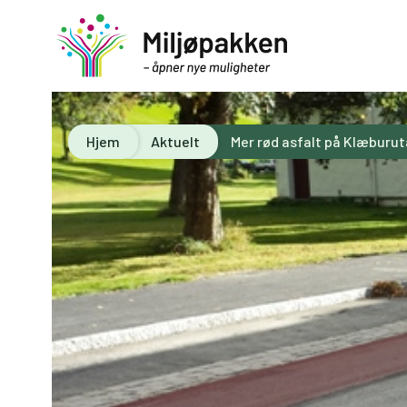
Hjem
Aktuelt
Mer rød asfalt på Klæburut