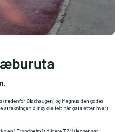
Klæburuta
n.
ss (nedenfor Gløshaugen) og Magnus den godes
 strekningen blir sykkelfelt når gata etter hvert
len i Trondheim (tidligere TØH) lenger sør i