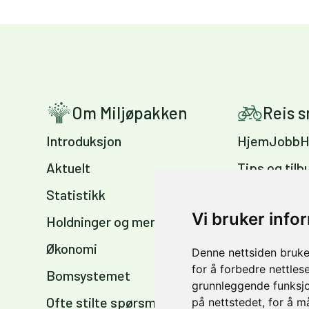
Om Miljøpakken
Reis 
Introduksjon
HjemJobbH
Aktuelt
Tips og tilb
Statistikk
Sykkelvennl
arbeidsplas
Vi bruker info
Holdninger og meninger
Sykkelkart 
Økonomi
Denne nettsiden bruke
sommer og 
for å forbedre nettles
Bomsystemet
grunnleggende funksjo
Ofte stilte spørsmål
på nettstedet
,
for å m