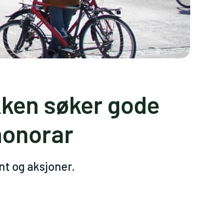
kken søker gode
honorar
nt og aksjoner.