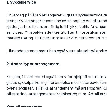
1. Sykkelservice
Én lørdag på våren arrangerer vi gratis sykkelservice f
trenger vi arrangører som kan sette opp en enkel stand
kjede, justere bremser, riktig lufttrykk i dekk. Arrangør
servicen. Miljøpakken dekker utgifter til forbruksmateri
markedsføring. Estimert innsats er 3-5 personer i 4-5 t
Liknende arrangement kan også være aktuelt på andre 
2. Andre typer arrangement
En gang i blant har vi også behov for hjelp til andre a
gratis sykkelparkering i forbindelse med Pstereo-festiva
byens syklister. Til slike arrangement må arrangøren k
billettering, arrangementsorganisering m.m. Antall arra
Krav til arrangører