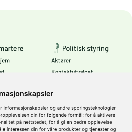
smartere
Politisk styring
jem
Aktører
ud
Kontaktutvalget
ig
Viktige dokumenter
s
rmasjonskapsler
Miljøpakkens mål
Trondheim –
r informasjonskapsler og andre sporingsteknologier
vinter
eropplevelsen din for følgende formål:
for å aktivere
nalitet på nettstedet
,
for å gi en bedre opplevelse
åle interessen din for våre produkter og tjenester og