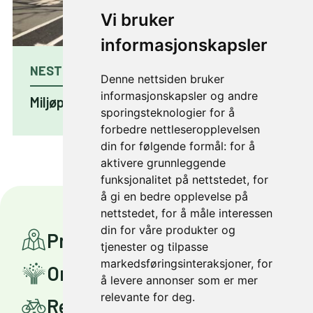
Vi bruker
informasjonskapsler
NESTE ARTIKKEL
Denne nettsiden bruker
informasjonskapsler og andre
Miljøpakken 2022: 39 % bompenger
sporingsteknologier for å
forbedre nettleseropplevelsen
din for følgende formål:
for å
aktivere grunnleggende
funksjonalitet på nettstedet
,
for
å gi en bedre opplevelse på
nettstedet
,
for å måle interessen
din for våre produkter og
Prosjekter
tjenester og tilpasse
markedsføringsinteraksjoner
,
for
Om Miljøpakken
å levere annonser som er mer
relevante for deg
.
Reis smartere