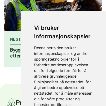
Vi bruker
informasjonskapsler
NESTE ARTIKKEL
Denne nettsiden bruker
Byggestart for Byåsens mest
informasjonskapsler og andre
etterlengtede snarveg
sporingsteknologier for å
forbedre nettleseropplevelsen
din for følgende formål:
for å
aktivere grunnleggende
funksjonalitet på nettstedet
,
for
å gi en bedre opplevelse på
nettstedet
,
for å måle interessen
din for våre produkter og
Prosjekter
tjenester og tilpasse