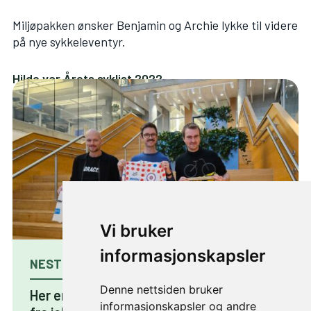
Miljøpakken ønsker Benjamin og Archie lykke til videre
på nye sykkeleventyr.
Hilde var Årets syklist 2022
Vi bruker
informasjonskapsler
NESTE ARTIKKEL
Denne nettsiden bruker
Her er det lettest å bli sprek på vei til og
informasjonskapsler og andre