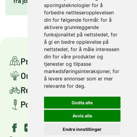
fra jobb
sporingsteknologier for å
forbedre nettleseropplevelsen
din for følgende formål:
for å
aktivere grunnleggende
funksjonalitet på nettstedet
,
for
å gi en bedre opplevelse på
nettstedet
,
for å måle interessen
din for våre produkter og
Prosjekter
tjenester og tilpasse
markedsføringsinteraksjoner
,
for
Om Miljøpakken
å levere annonser som er mer
relevante for deg
.
Reis smartere
Politisk styring
Godta alle
Avvis alle
Endre innstillinger