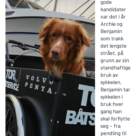
gode
kandidater
var det i år
Archie og
Benjamin
som trakk
det lengste
strået, på
grunn av sin
standhaftige
bruk av
sykkelen.
Benjamin tar
sykkelen i
bruk hver
gang han
skal forflytte
seg – fra
pendling til