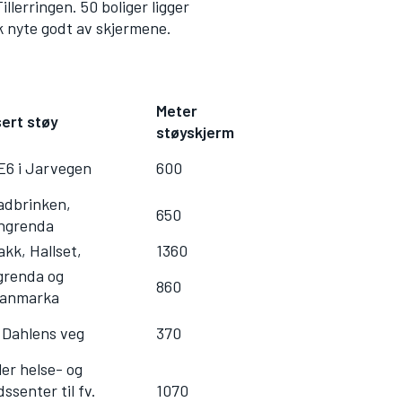
illerringen. 50 boliger ligger
ak nyte godt av skjermene.
Meter
ert støy
støyskjerm
E6 i Jarvegen
600
adbrinken,
650
ngrenda
kk, Hallset,
1360
grenda og
860
anmarka
 Dahlens veg
370
ller helse- og
dssenter til fv.
1070