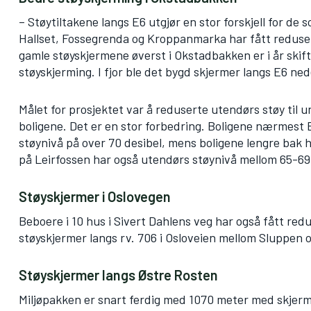
– Støytiltakene langs E6 utgjør en stor forskjell for de
Hallset, Fossegrenda og Kroppanmarka har fått reduser
gamle støyskjermene øverst i Okstadbakken er i år skif
støyskjerming. I fjor ble det bygd skjermer langs E6 ne
Målet for prosjektet var å reduserte utendørs støy til u
boligene. Det er en stor forbedring. Boligene nærmest 
støynivå på over 70 desibel, mens boligene lengre bak
på Leirfossen har også utendørs støynivå mellom 65-69 
Støyskjermer i Oslovegen
Beboere i 10 hus i Sivert Dahlens veg har også fått redu
støyskjermer langs rv. 706 i Osloveien mellom Sluppen 
Støyskjermer langs Østre Rosten
Miljøpakken er snart ferdig med 1070 meter med skjerme