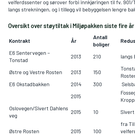
velferdssenter og sørover forbi innkjøringen til fv. 901/T
langs strekningen, og i tillegg vil bebyggelsen lengre b
Oversikt over støytiltak i Miljøpakken siste fire år
Antall
Kontrakt
År
Redus
boliger
E6 Sentervegen –
2013
210
langs 
Tonstad
Tonst
Østre og Vestre Rosten
2013
150
Roste
E6 Okstadbakken
2014
300
Selsba
Fosse
2015
Kropp
Oslovegen/Sivert Dahlens
2015
10
Sivert
veg
fra Ti
Østre Rosten
2015
100
velfer