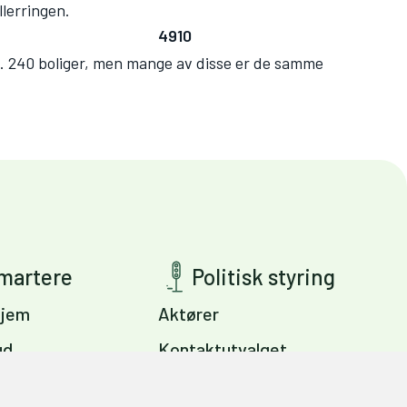
llerringen.
4910
 ca. 240 boliger, men mange av disse er de samme
smartere
Politisk styring
jem
Aktører
ud
Kontaktutvalget
ig
Viktige dokumenter
s