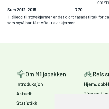
901/Ti
Sum 2012-2015
770
I tillegg til støyskjermer er det gjort fasadetiltak for
som også har fått effekt av skjermer.
Om Miljøpakken
Reis 
Introduksjon
HjemJobbH
Aktuelt
Tips og tilb
Statistikk
Sykkelvennl
arbeidsplas