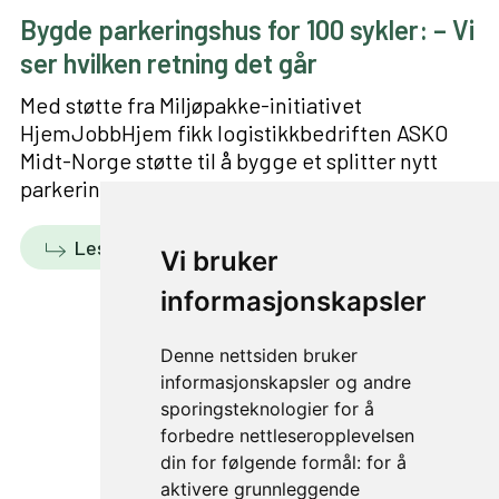
Bygde parkeringshus for 100 sykler: – Vi
ser hvilken retning det går
Med støtte fra Miljøpakke-initiativet
HjemJobbHjem fikk logistikkbedriften ASKO
Midt-Norge støtte til å bygge et splitter nytt
parkeringshus for sine ansatte.
Les mer
Vi bruker
informasjonskapsler
Denne nettsiden bruker
informasjonskapsler og andre
1 av 1
sporingsteknologier for å
forbedre nettleseropplevelsen
din for følgende formål:
for å
aktivere grunnleggende