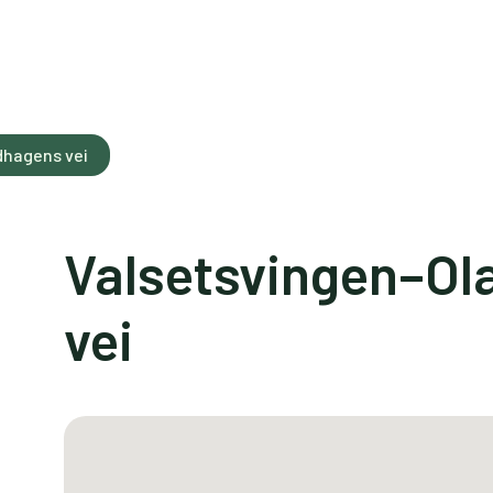
dhagens vei
Valsetsvingen–Ol
vei