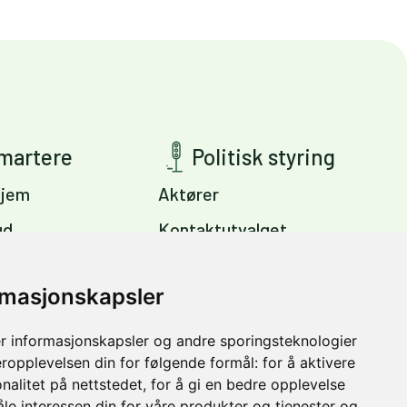
smartere
Politisk styring
jem
Aktører
ud
Kontaktutvalget
ig
Viktige dokumenter
s
rmasjonskapsler
Miljøpakkens mål
Trondheim –
r informasjonskapsler og andre sporingsteknologier
vinter
eropplevelsen din for følgende formål:
for å aktivere
nalitet på nettstedet
,
for å gi en bedre opplevelse
åle interessen din for våre produkter og tjenester og