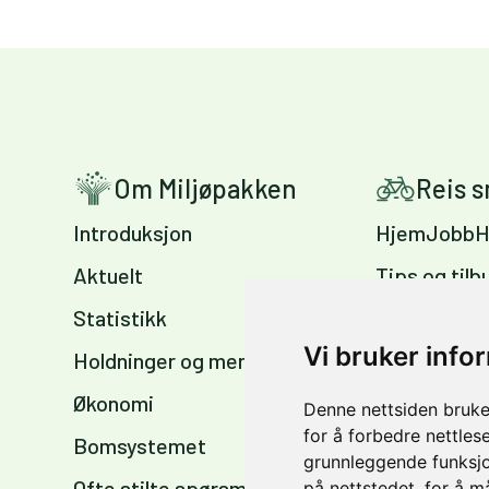
Om Miljøpakken
Reis 
Introduksjon
HjemJobbH
Aktuelt
Tips og tilb
Statistikk
Sykkelvennl
arbeidsplas
Vi bruker info
Holdninger og meninger
Sykkelkart 
Økonomi
Denne nettsiden bruke
sommer og 
for å forbedre nettles
Bomsystemet
grunnleggende funksjo
Ofte stilte spørsmål
på nettstedet
,
for å m