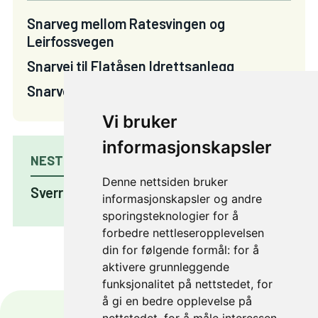
Snarveg mellom Ratesvingen og
Leirfossvegen
Snarvei til Flatåsen Idrettsanlegg
Snarvei Enromvegen på tvers
Vi bruker
informasjonskapsler
NESTE PROSJEKT
Denne nettsiden bruker
Sverresdalen
informasjonskapsler og andre
sporingsteknologier for å
forbedre nettleseropplevelsen
din for følgende formål:
for å
aktivere grunnleggende
funksjonalitet på nettstedet
,
for
å gi en bedre opplevelse på