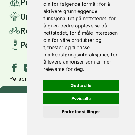
Prosjekter
din for følgende formål:
for å
aktivere grunnleggende
Om Miljøpakken
funksjonalitet på nettstedet
,
for
å gi en bedre opplevelse på
Reis smartere
nettstedet
,
for å måle interessen
din for våre produkter og
Politisk styring
tjenester og tilpasse
markedsføringsinteraksjoner
,
for
å levere annonser som er mer
relevante for deg
.
Personvern
Tilgjengelighet
English
Godta alle
Avvis alle
Endre innstillinger