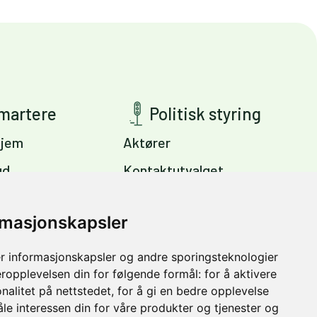
smartere
Politisk styring
jem
Aktører
ud
Kontaktutvalget
ig
Viktige dokumenter
s
rmasjonskapsler
Miljøpakkens mål
Trondheim –
r informasjonskapsler og andre sporingsteknologier
vinter
eropplevelsen din for følgende formål:
for å aktivere
nalitet på nettstedet
,
for å gi en bedre opplevelse
åle interessen din for våre produkter og tjenester og