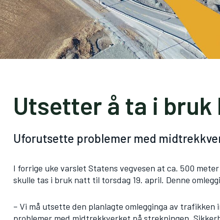
Utsetter å ta i bruk 
Uforutsette problemer med midtrekkve
I forrige uke varslet Statens vegvesen at
ca. 500 meter 
skulle tas i bruk natt til torsdag 19. april. Denne omlegg
– Vi må utsette den planlagte omlegginga av trafikken
problemer med midtrekkverket på strekningen. Sikkerhet