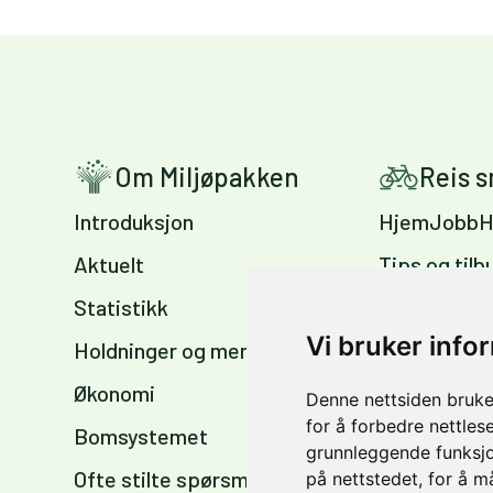
Om Miljøpakken
Reis 
Introduksjon
HjemJobbH
Aktuelt
Tips og tilb
Statistikk
Sykkelvennl
arbeidsplas
Vi bruker info
Holdninger og meninger
Sykkelkart 
Økonomi
Denne nettsiden bruke
sommer og 
for å forbedre nettles
Bomsystemet
grunnleggende funksjo
Ofte stilte spørsmål
på nettstedet
,
for å m