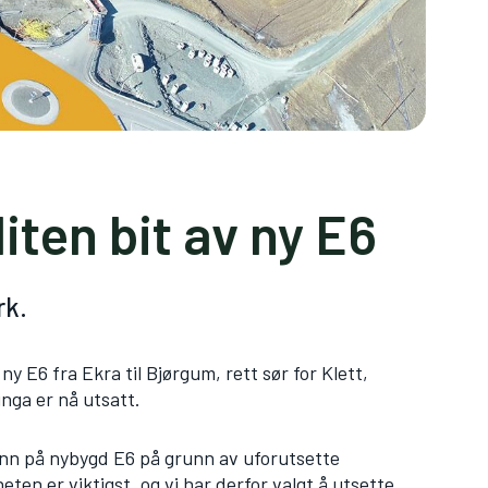
liten bit av ny E6
rk.
ny E6 fra Ekra til Bjørgum, rett sør for Klett
,
inga er nå utsatt.
 inn på nybygd E6 på grunn av uforutsette
en er viktigst, og vi har derfor valgt å utsette