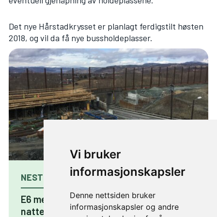
eventuell gjenåpning av holdeplassene.
Det nye Hårstadkrysset er planlagt ferdigstilt høsten
2018, og vil da få nye bussholdeplasser.
Vi bruker
informasjonskapsler
NESTE ARTIKKEL
Denne nettsiden bruker
E6 mellom Klett og Sandmoen
informasjonskapsler og andre
nattestengt