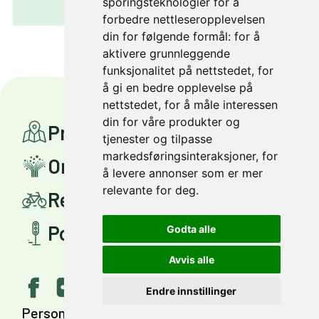
sporingsteknologier for å
forbedre nettleseropplevelsen
din for følgende formål:
for å
aktivere grunnleggende
funksjonalitet på nettstedet
,
for
å gi en bedre opplevelse på
nettstedet
,
for å måle interessen
din for våre produkter og
Prosjekter
tjenester og tilpasse
markedsføringsinteraksjoner
,
for
Om Miljøpakken
å levere annonser som er mer
relevante for deg
.
Reis smartere
Politisk styring
Godta alle
Avvis alle
Endre innstillinger
Personvern
Tilgjengelighet
English